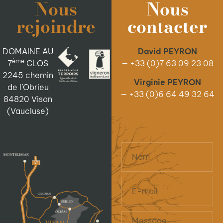
Nous
Nous
rejoindre
contacter
DOMAINE AU
David PEYRON
ème
7
CLOS
— +33 (0)7 63 09 23 08
2245 chemin
Virginie PEYRON
de l’Obrieu
— +33 (0)6 64 49 32 64
84820 Visan
(Vaucluse)