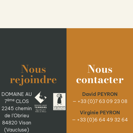
Nous
Nous
rejoindre
contacter
DOMAINE AU
David PEYRON
ème
7
CLOS
— +33 (0)7 63 09 23 08
2245 chemin
Virginie PEYRON
de l’Obrieu
— +33 (0)6 64 49 32 64
84820 Visan
(Vaucluse)